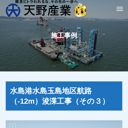
施工事例
水島港水島玉島地区航路
（-12m）浚渫工事（その３）