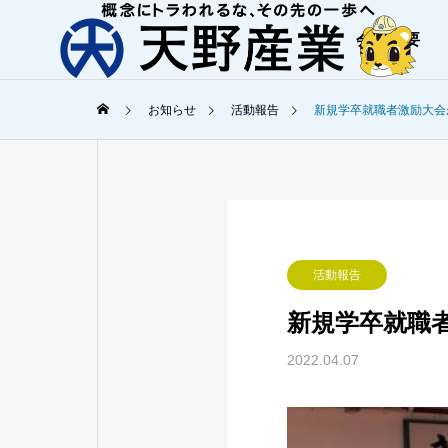
会社概要
お知らせ
活動報告
新規学卒就職者激励大会
ご挨拶
天野産業からの
COMPANY
SERVICE
活動報告
会社概要
事業内容
新規学卒就職
オフィスツ
2022.04.07
Office Tour
港湾工事
環境に優しく