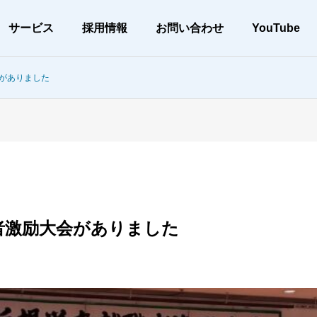
サービス
採用情報
お問い合わせ
YouTube
がありました
会社案内
メッセージ
者激励大会がありました
アー
当社の取り組み
CSR
土木工事
、高品質な施工
環境配慮と確かな施工を実現