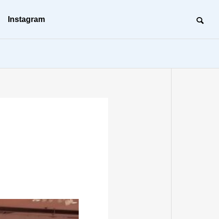
Instagram
沿革
BC（事業継続）活動
BC
建築工事
未来の形を創る、建築のプロフェッ
ショナル