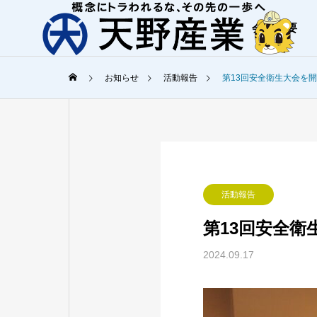
会社概要
お知らせ
活動報告
第13回安全衛生大会を
ご挨拶
天野産業からの
COMPANY
SERVICE
活動報告
会社概要
事業内容
第13回安全
オフィスツ
2024.09.17
Office Tour
港湾工事
環境に優しく