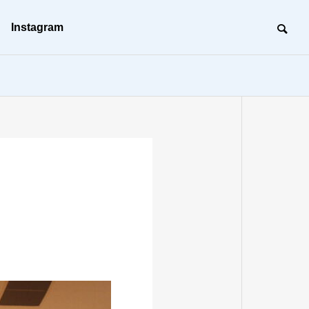
Instagram
沿革
BC（事業継続）活動
BC
建築工事
未来の形を創る、建築のプロフェッ
ショナル