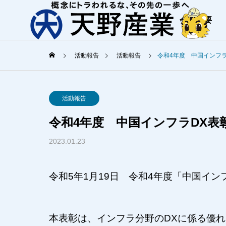
会社概要
活動報告
活動報告
令和4年度 中国インフラ
ご挨拶
活動報告
天野産業からの
令和4年度 中国インフラDX表
COMPANY
SERVICE
2023.01.23
会社概要
事業内容
オフィスツ
令和5年1月19日 令和4年度「中国イ
Office Tour
港湾工事
環境に優しく
本表彰は、インフラ分野のDXに係る優