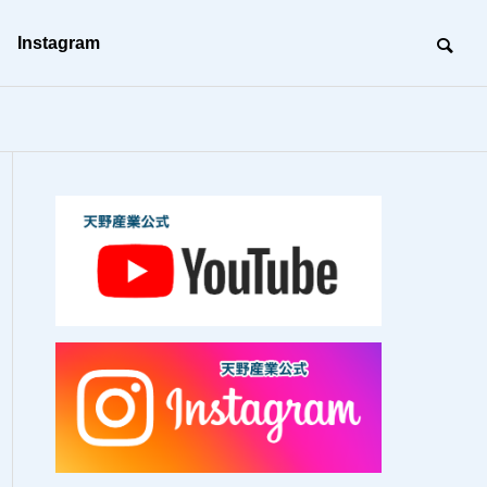
Instagram
沿革
BC（事業継続）活動
BC
建築工事
未来の形を創る、建築のプロフェッ
ショナル