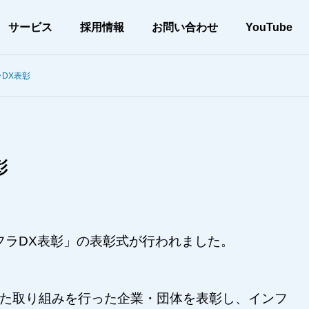
サービス
採用情報
お問い合わせ
YouTube
DX表彰
会社案内
メッセージ
彰
アー
当社の取り組み
ンフラDX表彰」の表彰式が行われました。
CSR
土木工事
、高品質な施工
環境配慮と確かな施工を実現
れた取り組みを行った企業・団体を表彰し、インフ