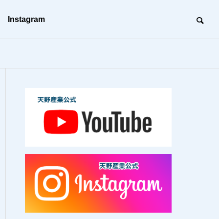
Instagram
沿革
BC（事業継続）活動
BC
建築工事
未来の形を創る、建築のプロフェッ
ショナル