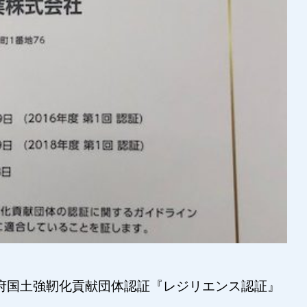
府国土強靭化貢献団体認証『レジリエンス認証』