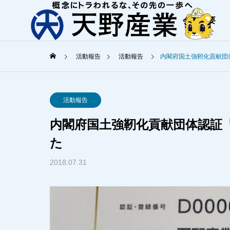
会社概要
活動報告
活動報告
内閣府国土強靭化貢献団
ご挨拶
活動報告
天野産業からの
内閣府国土強靭化貢献団体認証
COMPANY
SERVICE
た
会社概要
事業内容
2018.07.31
オフィスツ
Office Tour
港湾工事
環境に優しく