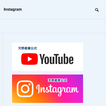
Instagram
沿革
BC（事業継続）活動
BC
建築工事
未来の形を創る、建築のプロフェッ
ショナル