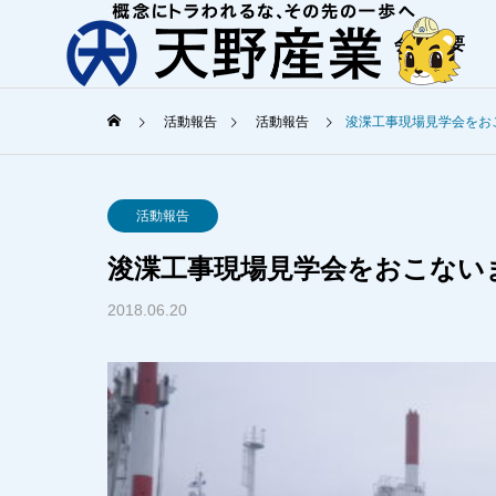
会社概要
活動報告
活動報告
浚渫工事現場見学会をお
ご挨拶
活動報告
天野産業からの
浚渫工事現場見学会をおこない
COMPANY
SERVICE
2018.06.20
会社概要
事業内容
オフィスツ
Office Tour
港湾工事
環境に優しく