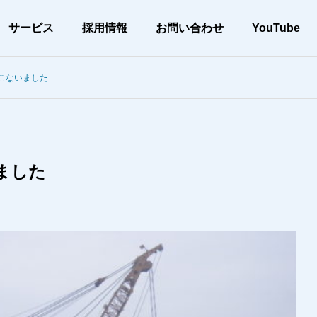
サービス
採用情報
お問い合わせ
YouTube
こないました
会社案内
メッセージ
ました
アー
当社の取り組み
CSR
土木工事
、高品質な施工
環境配慮と確かな施工を実現