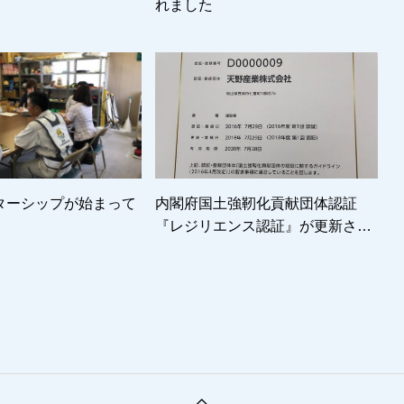
れました
ターシップが始まって
内閣府国土強靭化貢献団体認証
『レジリエンス認証』が更新され
ました