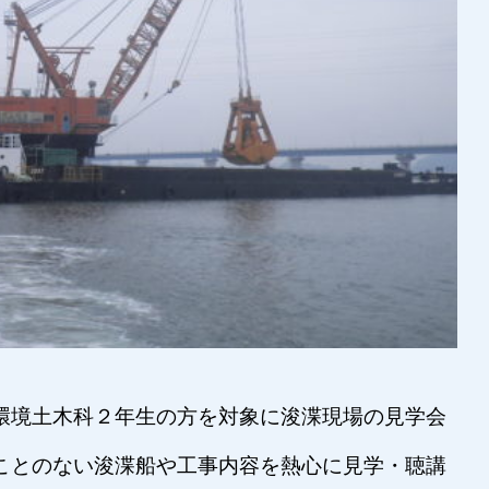
環境土木科２年生の方を対象に浚渫現場の見学会
ことのない浚渫船や工事内容を熱心に見学・聴講